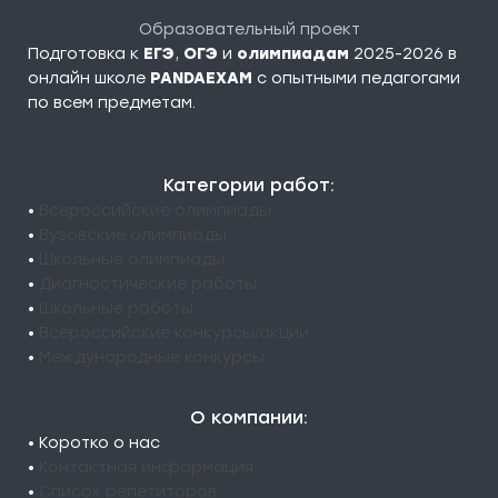
Образовательный проект
Подготовка к
ЕГЭ
,
ОГЭ
и
олимпиадам
2025-2026 в
онлайн школе
PANDAEXAM
c опытными педагогами
по всем предметам.
Категории работ:
•
Всероссийские олимпиады
•
Вузовские олимпиады
•
Школьные олимпиады
•
Диагностические работы
•
Школьные работы
•
Всероссийские конкурсы/акции
•
Международные конкурсы
О компании:
• Коротко о нас
•
Контактная информация
•
Список репетиторов