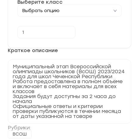
Выберите класс
Количество
В корзину
товара
[14.11.2023]
Муниципальный
этап
Краткое описание
по
Экономике
2023-
Муниципальный этап Всероссийской
2024
олимпиады школьников (ВсОШ) 2023/2024
г.
года для школ Чеченской Республики
Чеченская
Работа предоставлена в полном объёме
Республика
и включает в себя материалы для всех
95
классов
регион
Задания будут доступны за 2 часа до
начала
Официальные ответы и критерии
проверки публикуются в течении месяца
от даты указанной на товаре
Рубрики:
ВСОШ