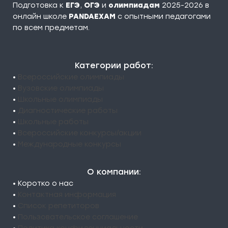
Подготовка к
ЕГЭ
,
ОГЭ
и
олимпиадам
2025-2026 в
онлайн школе
PANDAEXAM
c опытными педагогами
по всем предметам.
Категории работ:
•
Всероссийские олимпиады
•
Вузовские олимпиады
•
Школьные олимпиады
•
Диагностические работы
•
Школьные работы
•
Всероссийские конкурсы/акции
•
Международные конкурсы
О компании:
• Коротко о нас
•
Контактная информация
•
Список репетиторов
•
Пользовательское соглашение