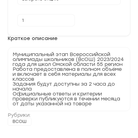
Количество
В корзину
товара
[15.11.2023]
Муниципальный
этап
Краткое описание
по
Истории
2023-
Муниципальный этап Всероссийской
2024
олимпиады школьников (ВсОШ) 2023/2024
г.
года для школ Омской области 55 регион
Омская
Работа предоставлена в полном объёме
область
и включает в себя материалы для всех
55
классов
регион
Задания будут доступны за 2 часа до
начала
Официальные ответы и критерии
проверки публикуются в течении месяца
от даты указанной на товаре
Рубрики:
ВСОШ