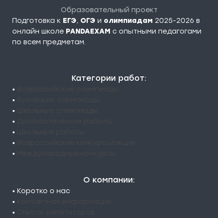
Образовательный проект
Подготовка к
ЕГЭ
,
ОГЭ
и
олимпиадам
2025-2026 в
онлайн школе
PANDAEXAM
c опытными педагогами
по всем предметам.
Категории работ:
•
Всероссийские олимпиады
•
Вузовские олимпиады
•
Школьные олимпиады
•
Диагностические работы
•
Школьные работы
•
Всероссийские конкурсы/акции
•
Международные конкурсы
О компании:
• Коротко о нас
•
Контактная информация
•
Список репетиторов