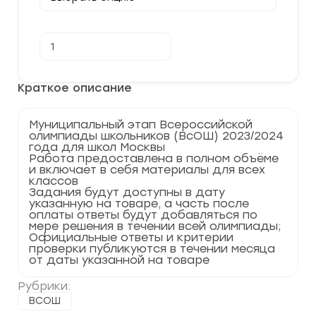
Количество
В корзину
товара
[15-
16.11.2023]
Муниципальный
Краткое описание
этап
по
Английскому
Муниципальный этап Всероссийской
языку
олимпиады школьников (ВсОШ) 2023/2024
2023-
года для школ Москвы
2024
Работа предоставлена в полном объёме
г.
и включает в себя материалы для всех
Москва
классов
77
Задания будут доступны в дату
регион
указанную на товаре, а часть после
оплаты ответы будут добавляться по
мере решения в течении всей олимпиады;
Официальные ответы и критерии
проверки публикуются в течении месяца
от даты указанной на товаре
Рубрики:
ВСОШ