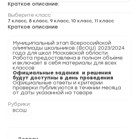
этап
Краткое описание:
по
Литературе
Выберите класс
2023-
7 класс, 8 класс, 9 класс, 10 класс, 11 класс
2024
учебный
Краткое описание
год.
Московская
область
Муниципальный этап Всероссийской
50
олимпиады школьников (ВсОШ) 2023/2024
регион
года для школ Московской области
Работа предоставлена в полном объёме
и включает в себя материалы для всех
классов
Официальные задания и решения
будут доступны в день проведения
Официальные ответы и критерии
проверки публикуются в течении месяца
от даты указанной на товаре
Рубрики:
ВСОШ