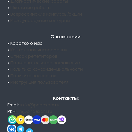
•
Диагностические работы
•
Школьные работы
•
Всероссийские конкурсы/акции
•
Международные конкурсы
О компании:
• Коротко о нас
•
Контактная информация
•
Список репетиторов
•
Пользовательское соглашение
•
Политика конфиденциальности
•
Политика возвратов
•
Инструкция пользователя
Контакты:
Email:
info@pndexam.ru
РКН:
rn@pndexam.ru