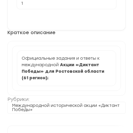
товара
[26.04.2024]
Акция
В корзину
Диктант
Победы
для
Краткое описание
Ростовской
область
(задания
и
ответы)
Официальные задания и ответы к
международной
Акции «Диктант
Победы» для Ростовской области
(61 регион)
;
Рубрики:
Международной исторической акции «Диктант
Победы»