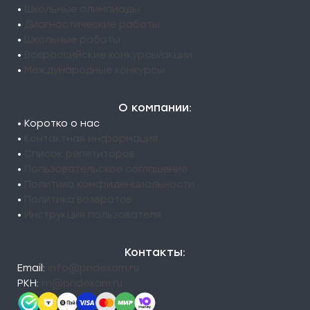
•
Школьные олимпиады
•
Диагностические работы
•
Школьные работы
•
Всероссийские конкурсы/акции
•
Международные конкурсы
О компании:
• Коротко о нас
•
Контактная информация
•
Список репетиторов
•
Пользовательское соглашение
•
Политика конфиденциальности
•
Политика возвратов
•
Инструкция пользователя
Контакты:
Email:
info@pndexam.ru
РКН:
rn@pndexam.ru