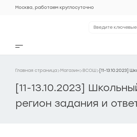
Перейти
к
Москва, работаем круглосуточно
содержанию
Введите
ключевые
фразы...
Кнопка
бокового
меню
Главная страница
Магазин
ВСОШ
[11-13.10.2023]
[11-13.10.2023] Школьн
регион задания и отве