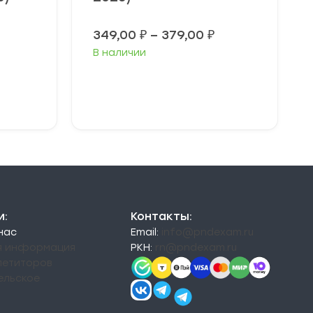
Диапазон
349,00
₽
–
379,00
₽
цен:
В наличии
349,00 ₽
–
379,00 ₽
Выберите
параметры
и:
Контакты:
 нас
Email:
info@pndexam.ru
я информация
РКН:
rn@pndexam.ru
петиторов
ельское