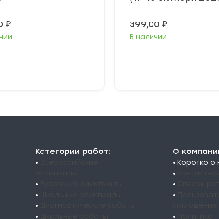
00
₽
399,00
₽
чии
В наличии
ыберите
Выберите
араметры
параметры
Категории работ:
О компани
•
Всероссийские
• Коротко о
олимпиады
•
Контактна
•
Вузовские олимпиады
•
Список ре
•
Школьные олимпиады
•
Пользоват
•
Диагностические работы
соглашение
•
Школьные работы
•
Политика