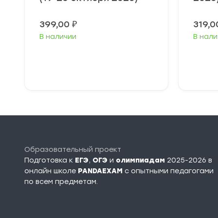
399,00
₽
319,
В наличии
В нали
Выберите
В
параметры
п
Образовательный проект
Подготовка к
ЕГЭ
,
ОГЭ
и
олимпиадам
2025-2026 в
онлайн школе
PANDAEXAM
c опытными педагогами
по всем предметам.