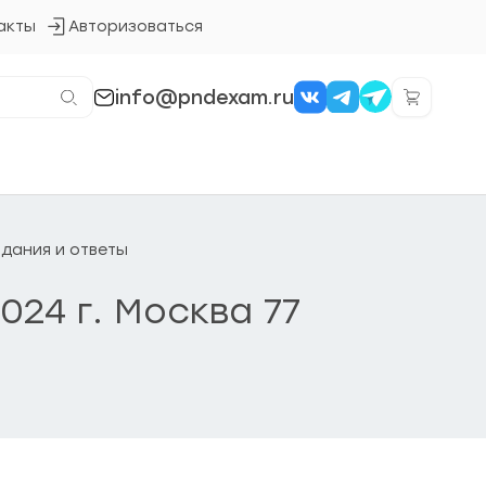
акты
Авторизоваться
Кнопка
входа
в
систему
info@pndexam.ru
задания и ответы
024 г. Москва 77