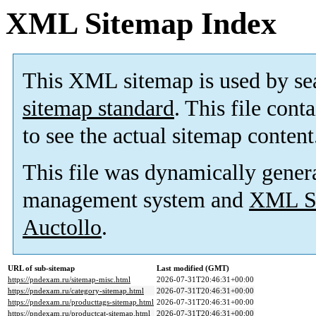
XML Sitemap Index
This XML sitemap is used by se
sitemap standard
. This file cont
to see the actual sitemap content
This file was dynamically gener
management system and
XML Si
Auctollo
.
URL of sub-sitemap
Last modified (GMT)
https://pndexam.ru/sitemap-misc.html
2026-07-31T20:46:31+00:00
https://pndexam.ru/category-sitemap.html
2026-07-31T20:46:31+00:00
https://pndexam.ru/producttags-sitemap.html
2026-07-31T20:46:31+00:00
https://pndexam.ru/productcat-sitemap.html
2026-07-31T20:46:31+00:00