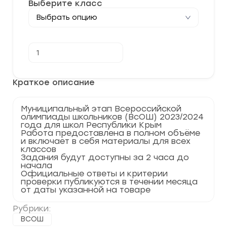
Выберите класс
Количество
В корзину
товара
[03-
04.12.2023]
Муниципальный
Краткое описание
этап
по
Испанскому
Муниципальный этап Всероссийской
языку
олимпиады школьников (ВсОШ) 2023/2024
2023-
года для школ Республики Крым
2024
Работа предоставлена в полном объёме
г.
и включает в себя материалы для всех
Республика
классов
Крым
Задания будут доступны за 2 часа до
82
начала
регион
Официальные ответы и критерии
проверки публикуются в течении месяца
от даты указанной на товаре
Рубрики:
ВСОШ