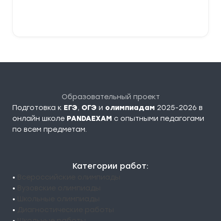
–
379,00 ₽
Выберите параметры
Образовательный проект
Подготовка к
ЕГЭ
,
ОГЭ
и
олимпиадам
2025-2026 в
онлайн школе
PANDAEXAM
c опытными педагогами
по всем предметам.
Категории работ:
•
Всероссийские олимпиады
•
Вузовские олимпиады
•
Школьные олимпиады
•
Диагностические работы
•
Школьные работы