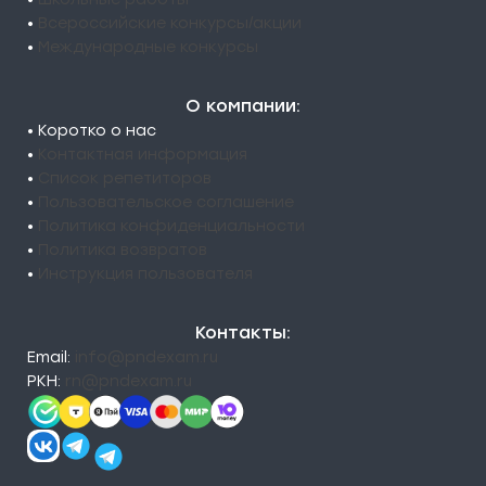
•
Всероссийские конкурсы/акции
•
Международные конкурсы
О компании:
• Коротко о нас
•
Контактная информация
•
Список репетиторов
•
Пользовательское соглашение
•
Политика конфиденциальности
•
Политика возвратов
•
Инструкция пользователя
Контакты:
Email:
info@pndexam.ru
РКН:
rn@pndexam.ru