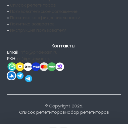
•
Список репетиторов
•
Пользовательское соглашение
•
Политика конфиденциальности
•
Политика возвратов
•
Инструкция пользователя
Контакты:
Email:
info@pndexam.ru
РКН:
rn@pndexam.ru
© Copyright 2026.
Список репетиторов
Набор репетиторов