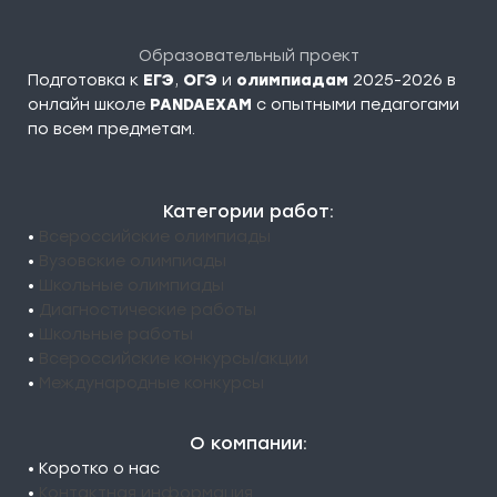
Образовательный проект
Подготовка к
ЕГЭ
,
ОГЭ
и
олимпиадам
2025-2026 в
онлайн школе
PANDAEXAM
c опытными педагогами
по всем предметам.
Категории работ:
•
Всероссийские олимпиады
•
Вузовские олимпиады
•
Школьные олимпиады
•
Диагностические работы
•
Школьные работы
•
Всероссийские конкурсы/акции
•
Международные конкурсы
О компании:
• Коротко о нас
•
Контактная информация