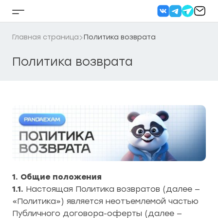
Перейти
к
Кнопка
содержанию
бокового
меню
Главная страница
Политика возврата
Политика возврата
1. Общие положения
1.1.
Настоящая Политика возвратов (далее —
«Политика») является неотъемлемой частью
Публичного договора-оферты (далее —