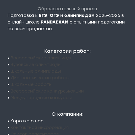
Образовательный проект
Подготовка к
ЕГЭ
,
ОГЭ
и
олимпиадам
2025-2026 в
онлайн школе
PANDAEXAM
c опытными педагогами
по всем предметам.
Категории работ:
•
Всероссийские олимпиады
•
Вузовские олимпиады
•
Школьные олимпиады
•
Диагностические работы
•
Школьные работы
•
Всероссийские конкурсы/акции
•
Международные конкурсы
О компании:
• Коротко о нас
•
Контактная информация
•
Список репетиторов