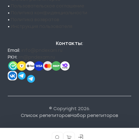
•
Пользовательское соглашение
•
Политика конфиденциальности
•
Политика возвратов
•
Инструкция пользователя
Контакты:
Email:
info@pndexam.ru
РКН:
rn@pndexam.ru
© Copyright 2026.
Список репетиторов
Набор репетиторов