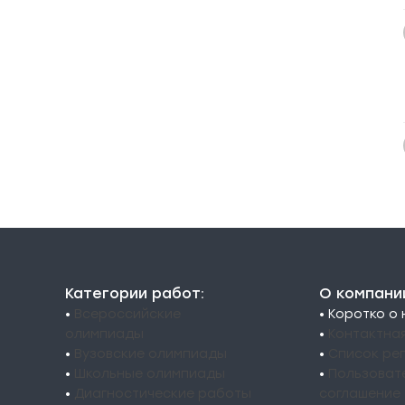
Категории работ:
О компани
•
Всероссийские
• Коротко о
олимпиады
•
Контактна
•
Вузовские олимпиады
•
Список ре
•
Школьные олимпиады
•
Пользоват
•
Диагностические работы
соглашение