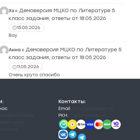
Демоверсия МЦКО по Литературе 5
Хз
к
класс задания, ответы от 18.05.2026
15.05.2026
Вау
Демоверсия МЦКО по Литературе 5
Анна
к
класс задания, ответы от 18.05.2026
11.05.2026
Очень круто спасибо
и:
Контакты:
 нас
Email:
info@pndexam.ru
я информация
РКН:
rn@pndexam.ru
петиторов
ельское