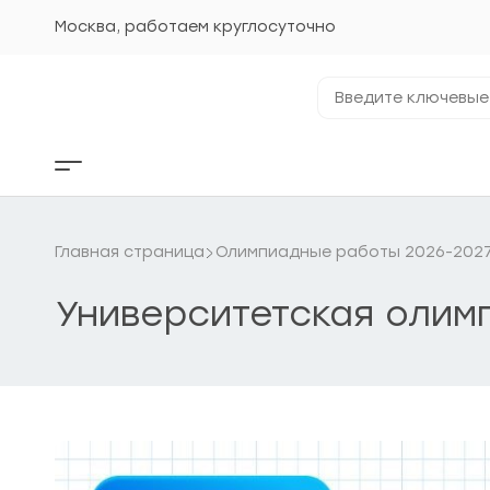
Перейти
к
Москва, работаем круглосуточно
содержанию
Введите
ключевые
фразы...
Кнопка
бокового
меню
Главная страница
Олимпиадные работы 2026-2027 
Университетская олим