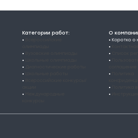
Категории работ:
О компани
•
Всероссийские
• Коротко о
олимпиады
•
Контактна
•
Вузовские олимпиады
•
Список ре
•
Школьные олимпиады
•
Пользоват
•
Диагностические работы
соглашение
•
Школьные работы
•
Политика
•
Всероссийские конкурсы/
конфиденци
акции
•
Политика 
•
Международные
•
Инструкци
конкурсы