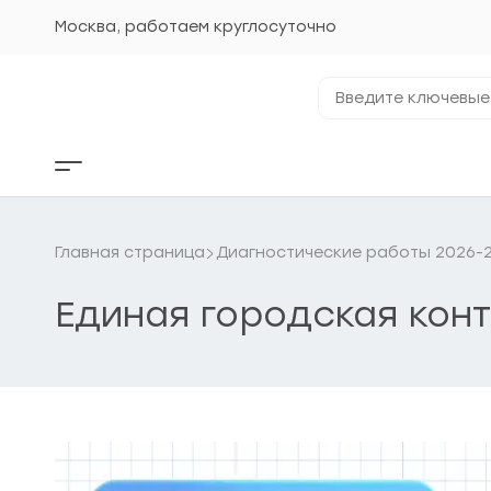
Перейти
к
Москва, работаем круглосуточно
содержанию
Введите
ключевые
фразы...
Кнопка
бокового
меню
Главная страница
Диагностические работы 2026-2
Единая городская конт