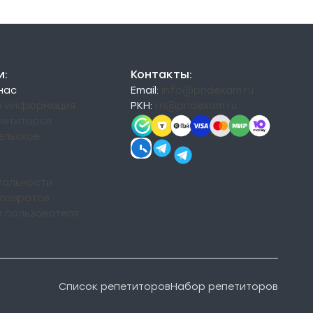
и:
Контакты:
 нас
Email:
info@pndexam.ru
я информация
РКН:
rn@pndexam.ru
петиторов
ельское
альности
возвратов
я пользователя
Список репетиторов
Набор репетиторов