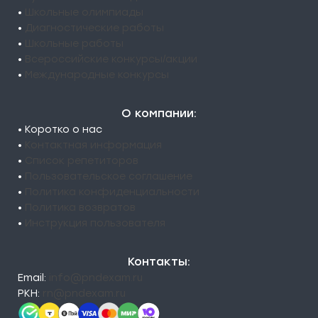
•
Школьные олимпиады
•
Диагностические работы
•
Школьные работы
•
Всероссийские конкурсы/акции
•
Международные конкурсы
О компании:
• Коротко о нас
•
Контактная информация
•
Список репетиторов
•
Пользовательское соглашение
•
Политика конфиденциальности
•
Политика возвратов
•
Инструкция пользователя
Контакты:
Email:
info@pndexam.ru
РКН:
rn@pndexam.ru