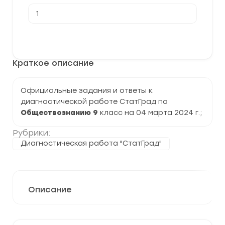
Количество
товара
[04.03.2024]
Тренировочная
В корзину
работа
№5
по
Краткое описание
обществознанию
9
класс
2023-
Официальные задания и ответы к
2024
диагностической работе СтатГрад по
гг.
Обществознанию 9
класс на 04 марта 2024 г.;
Рубрики:
Диагностическая работа "СтатГрад"
Описание