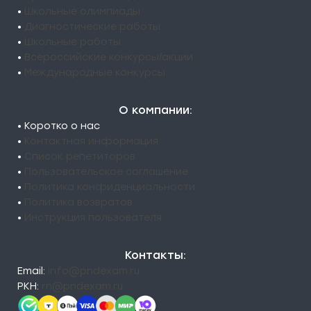
•
Школьные олимпиады
•
Диагностические работы
•
Школьные работы
•
Всероссийские конкурсы/акции
•
Международные конкурсы
О компании:
• Коротко о нас
•
Контактная информация
•
Список репетиторов
•
Пользовательское соглашение
•
Политика конфиденциальности
•
Политика возвратов
•
Инструкция пользователя
Контакты:
Email:
info@pndexam.ru
РКН:
rn@pndexam.ru