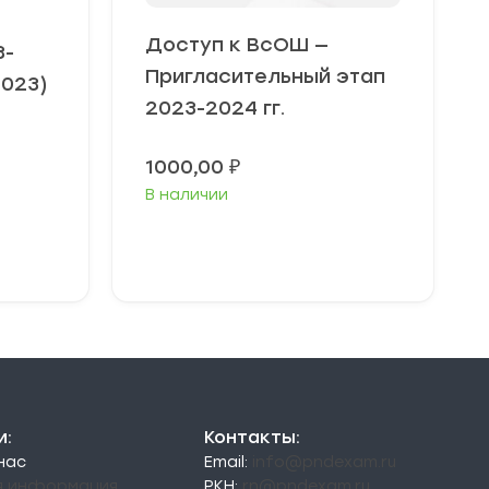
Доступ к ВсОШ —
3-
Пригласительный этап
2023)
2023-2024 гг.
Диапазон
цен:
1000,00
₽
49,00 ₽
В наличии
–
79,00 ₽
В корзину
и:
Контакты:
 нас
Email:
info@pndexam.ru
я информация
РКН:
rn@pndexam.ru