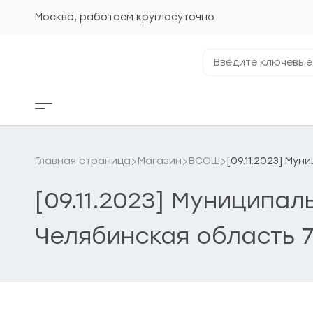
Перейти
к
Москва, работаем круглосуточно
содержанию
Введите
ключевые
фразы...
Кнопка
бокового
меню
Главная страница
Магазин
ВСОШ
[09.11.2023] Му
[09.11.2023] Муниципа
Челябинская область 7