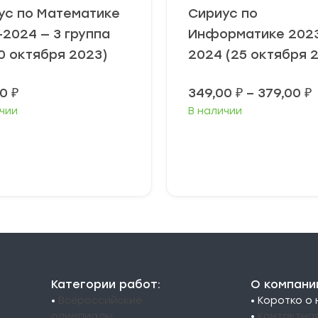
ус по Математике
Сириус по
-2024 — 3 группа
Информатике 202
0 октября 2023)
2024 (25 октября 
00
₽
349,00
₽
–
379,00
₽
чии
В наличии
3
3
ыберите
Выберите
араметры
параметры
Категории работ:
О компани
•
Всероссийские
• Коротко о
олимпиады
•
Контактна