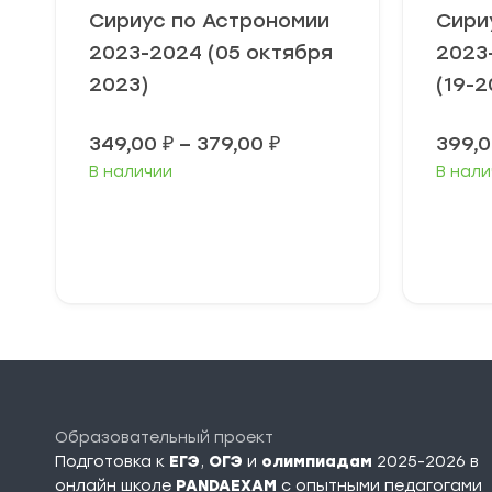
Сириус по Астрономии
Сири
2023-2024 (05 октября
2023
2023)
(19-2
Диапазон
349,00
₽
–
379,00
₽
399,
цен:
В наличии
В нали
349,00 ₽
–
379,00 ₽
Выберите
В
параметры
п
Образовательный проект
Подготовка к
ЕГЭ
,
ОГЭ
и
олимпиадам
2025-2026 в
онлайн школе
PANDAEXAM
c опытными педагогами