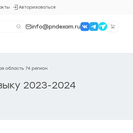
акты
Авторизоваться
Кнопка
входа
в
систему
info@pndexam.ru
ая область 74 регион
зыку 2023-2024