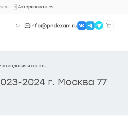
акты
Авторизоваться
Кнопка
входа
в
систему
info@pndexam.ru
гион задания и ответы
2023-2024 г. Москва 77