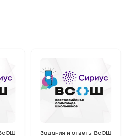
и
ответы
 ВсОШ
Задания и ответы ВсОШ