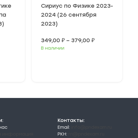
тике
Сириус по Физике 2023-
па
2024 (26 сентября
3)
2023)
Диапазон
349,00
₽
–
379,00
₽
цен:
В наличии
349,00 ₽
–
379,00 ₽
Выберите
параметры
и:
Контакты:
 нас
Email:
info@pndexam.ru
я информация
РКН:
rn@pndexam.ru