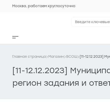
Перейти
к
Москва, работаем круглосуточно
содержанию
Введите
ключевые
фразы...
Кнопка
бокового
меню
Главная страница
Магазин
ВСОШ
[11-12.12.2023]
[11-12.12.2023] Муници
регион задания и отве