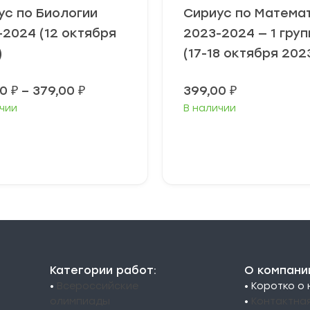
ус по Биологии
Сириус по Матема
-2024 (12 октября
2023-2024 — 1 груп
)
(17-18 октября 202
Диапазон
00
₽
–
379,00
₽
399,00
₽
цен:
чии
В наличии
349,00 ₽
–
379,00 ₽
ыберите
Выберите
араметры
параметры
Категории работ:
О компани
•
Всероссийские
• Коротко о
олимпиады
•
Контактна