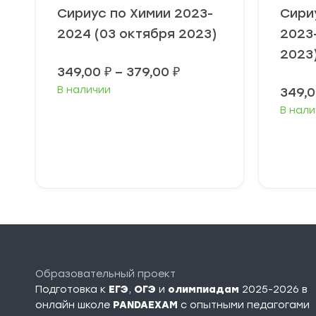
Сириус по Химии 2023-
Сири
2024 (03 октября 2023)
2023
2023
Диапазон
349,00
₽
–
379,00
₽
цен:
В наличии
349,
349,00 ₽
–
В нали
379,00 ₽
Выберите
В
параметры
п
Образовательный проект
Подготовка к
ЕГЭ
,
ОГЭ
и
олимпиадам
2025-2026 в
онлайн школе
PANDAEXAM
c опытными педагогами