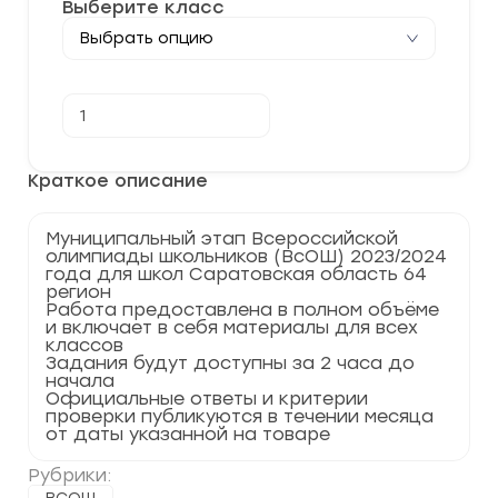
Выберите класс
Количество
В корзину
товара
[15.11.2023]
Муниципальный
этап
Краткое описание
по
Немецкому
языку
Муниципальный этап Всероссийской
2023-
олимпиады школьников (ВсОШ) 2023/2024
2024
года для школ Саратовская область 64
г.
регион
Саратовская
Работа предоставлена в полном объёме
область
и включает в себя материалы для всех
64
классов
регион
Задания будут доступны за 2 часа до
начала
Официальные ответы и критерии
проверки публикуются в течении месяца
от даты указанной на товаре
Рубрики: