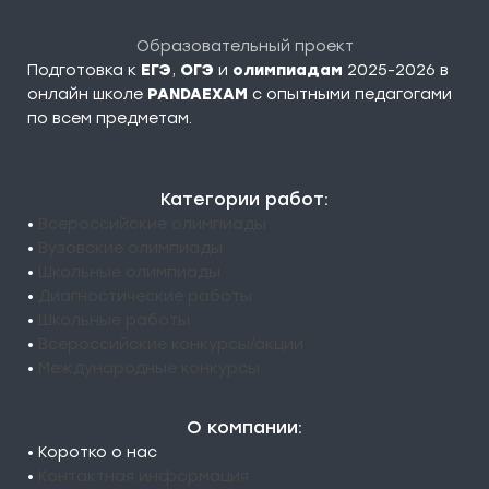
Образовательный проект
Подготовка к
ЕГЭ
,
ОГЭ
и
олимпиадам
2025-2026 в
онлайн школе
PANDAEXAM
c опытными педагогами
по всем предметам.
Категории работ:
•
Всероссийские олимпиады
•
Вузовские олимпиады
•
Школьные олимпиады
•
Диагностические работы
•
Школьные работы
•
Всероссийские конкурсы/акции
•
Международные конкурсы
О компании:
• Коротко о нас
•
Контактная информация