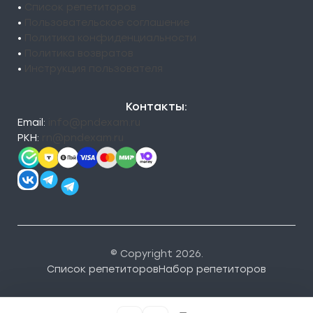
•
Список репетиторов
•
Пользовательское соглашение
•
Политика конфиденциальности
•
Политика возвратов
•
Инструкция пользователя
Контакты:
Email:
info@pndexam.ru
РКН:
rn@pndexam.ru
© Copyright 2026.
Список репетиторов
Набор репетиторов