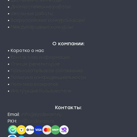
•
Школьные олимпиады
•
Диагностические работы
•
Школьные работы
•
Всероссийские конкурсы/акции
•
Международные конкурсы
О компании:
• Коротко о нас
•
Контактная информация
•
Список репетиторов
•
Пользовательское соглашение
•
Политика конфиденциальности
•
Политика возвратов
•
Инструкция пользователя
Контакты:
Email:
info@pndexam.ru
РКН:
rn@pndexam.ru