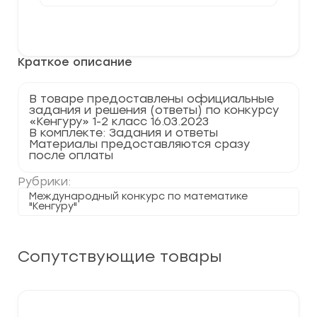
Официальные
задания
В корзину
и
ответы
1-
Краткое описание
2
класса
конкурса
«Кенгуру»
В товаре предоставлены официальные
задания и решения (ответы) по конкурсу
«Кенгуру» 1-2 класс 16.03.2023
В комплекте: Задания и ответы
Материалы предоставляются сразу
после оплаты
Рубрики:
Международный конкурс по математике
"Кенгуру"
Сопутствующие товары