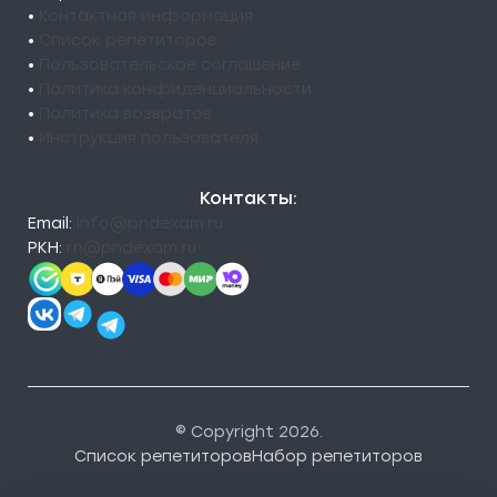
•
Контактная информация
•
Список репетиторов
•
Пользовательское соглашение
•
Политика конфиденциальности
•
Политика возвратов
•
Инструкция пользователя
Контакты:
Email:
info@pndexam.ru
РКН:
rn@pndexam.ru
© Copyright 2026.
Список репетиторов
Набор репетиторов