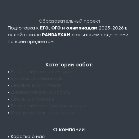
Образовательный проект
Подготовка к
ЕГЭ
,
ОГЭ
и
олимпиадам
2025-2026 в
онлайн школе
PANDAEXAM
c опытными педагогами
по всем предметам.
Категории работ:
•
Всероссийские олимпиады
•
Вузовские олимпиады
•
Школьные олимпиады
•
Диагностические работы
•
Школьные работы
•
Всероссийские конкурсы/акции
•
Международные конкурсы
О компании:
• Коротко о нас