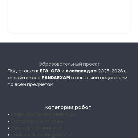
Отправить комментарий
Образовательный проект
Подготовка к
ЕГЭ
,
ОГЭ
и
олимпиадам
2025-2026 в
онлайн школе
PANDAEXAM
c опытными педагогами
по всем предметам.
Категории работ:
•
Всероссийские олимпиады
•
Вузовские олимпиады
•
Школьные олимпиады
•
Диагностические работы