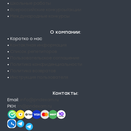
•
Школьные работы
•
Всероссийские конкурсы/акции
•
Международные конкурсы
О компании:
• Коротко о нас
•
Контактная информация
•
Список репетиторов
•
Пользовательское соглашение
•
Политика конфиденциальности
•
Политика возвратов
•
Инструкция пользователя
Контакты:
Email:
info@pndexam.ru
РКН:
rn@pndexam.ru