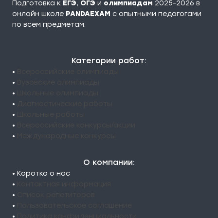
Подготовка к
ЕГЭ
,
ОГЭ
и
олимпиадам
2025-2026 в
онлайн школе
PANDAEXAM
c опытными педагогами
по всем предметам.
Категории работ:
•
Всероссийские олимпиады
•
Вузовские олимпиады
•
Школьные олимпиады
•
Диагностические работы
•
Школьные работы
•
Всероссийские конкурсы/акции
•
Международные конкурсы
О компании:
• Коротко о нас
•
Контактная информация
•
Список репетиторов
•
Пользовательское соглашение
•
Политика конфиденциальности