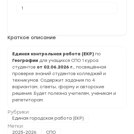
Количество
товара
[02.06.2026]
Единая
В корзину
контрольная
работа
по
Краткое описание
Географии
СПО
1
курс
Единая контрольная работа (ЕКР)
по
задания
Географии
для учащихся СПО 1 курса
и
ответы
студентов
от 02.06.2026 г.
, посвящённая
проверке знаний студентов колледжей и
техникумов. Содержит задания по 4
вариантам, ответы, форму и авторские
решения. Будет полезна учителям, ученикам и
репетиторам.
Рубрики:
Единая городская работа (ЕКР)
Метки:
2025-2026
СПО