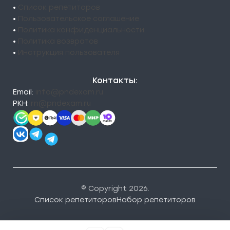
•
Список репетиторов
•
Пользовательское соглашение
•
Политика конфиденциальности
•
Политика возвратов
•
Инструкция пользователя
Контакты:
Email:
info@pndexam.ru
РКН:
rn@pndexam.ru
© Copyright 2026.
Список репетиторов
Набор репетиторов