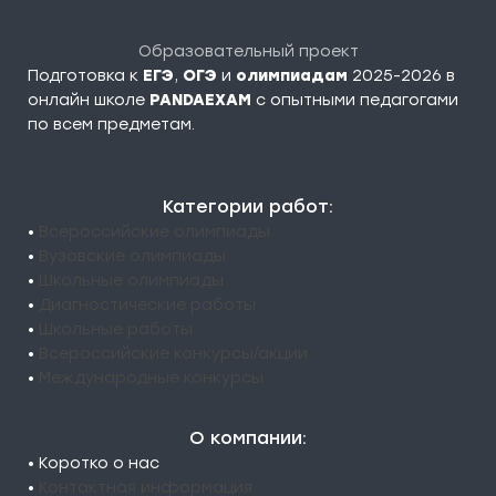
Образовательный проект
Подготовка к
ЕГЭ
,
ОГЭ
и
олимпиадам
2025-2026 в
онлайн школе
PANDAEXAM
c опытными педагогами
по всем предметам.
Категории работ:
•
Всероссийские олимпиады
•
Вузовские олимпиады
•
Школьные олимпиады
•
Диагностические работы
•
Школьные работы
•
Всероссийские конкурсы/акции
•
Международные конкурсы
О компании:
• Коротко о нас
•
Контактная информация