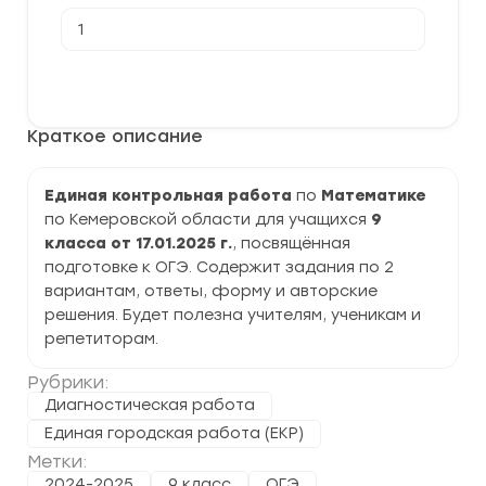
Количество
товара
[17.01.2025]
Диагностическое
В корзину
тестирование
(ЕКР)
по
Краткое описание
Математике
9
класс
задания
Единая контрольная работа
по
Математике
и
по Кемеровской области для учащихся
9
ответы
класса от 17.01.2025 г.
, посвящённая
подготовке к ОГЭ. Содержит задания по 2
вариантам, ответы, форму и авторские
решения. Будет полезна учителям, ученикам и
репетиторам.
Рубрики:
Диагностическая работа
Единая городская работа (ЕКР)
Метки:
2024-2025
9 класс
ОГЭ