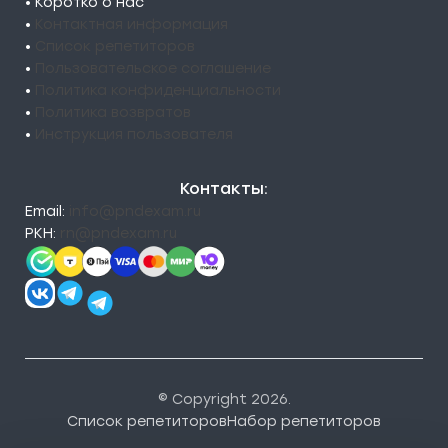
• Коротко о нас
•
Контактная информация
•
Список репетиторов
•
Пользовательское соглашение
•
Политика конфиденциальности
•
Политика возвратов
•
Инструкция пользователя
Контакты:
Email:
info@pndexam.ru
РКН:
rn@pndexam.ru
© Copyright 2026.
Список репетиторов
Набор репетиторов