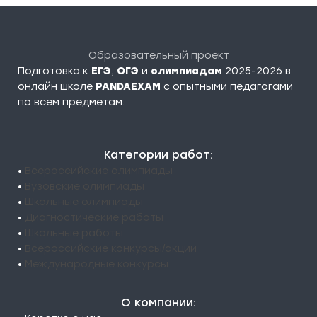
Образовательный проект
Подготовка к
ЕГЭ
,
ОГЭ
и
олимпиадам
2025-2026 в
онлайн школе
PANDAEXAM
c опытными педагогами
по всем предметам.
Категории работ:
•
Всероссийские олимпиады
•
Вузовские олимпиады
•
Школьные олимпиады
•
Диагностические работы
•
Школьные работы
•
Всероссийские конкурсы/акции
•
Международные конкурсы
О компании: