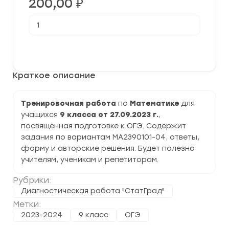
200,00
₽
Количество
товара
[27.09.2023]
Тренировочная
В корзину
работа
№1
по
Краткое описание
Математике
9
класс
(МА2390101-
Тренировочная работа
по
Математике
для
04)
учащихся
9 класса от 27.09.2023 г.
,
задания
и
посвящённая подготовке к ОГЭ. Содержит
ответы
задания по вариантам МА2390101-04, ответы,
форму и авторские решения. Будет полезна
учителям, ученикам и репетиторам.
Рубрики:
Диагностическая работа "СтатГрад"
Метки:
2023-2024
9 класс
ОГЭ