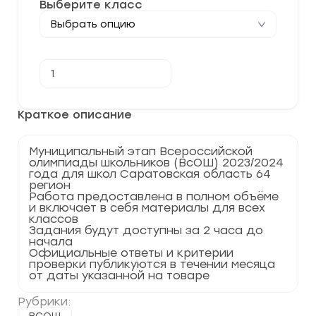
Выберите класс
Количество
В корзину
товара
[10.11.2023]
Муниципальный
этап
Краткое описание
по
Астрономии
2023-
Муниципальный этап Всероссийской
2024
олимпиады школьников (ВсОШ) 2023/2024
г.
года для школ Саратовская область 64
Саратовская
регион
область
Работа предоставлена в полном объёме
64
и включает в себя материалы для всех
регион
классов
Задания будут доступны за 2 часа до
начала
Официальные ответы и критерии
проверки публикуются в течении месяца
от даты указанной на товаре
Рубрики: