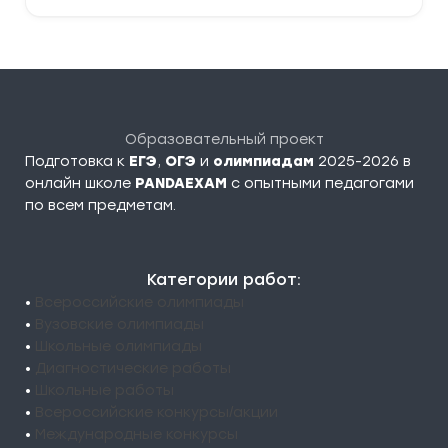
Образовательный проект
Подготовка к
ЕГЭ
,
ОГЭ
и
олимпиадам
2025-2026 в
онлайн школе
PANDAEXAM
c опытными педагогами
по всем предметам.
Категории работ:
•
Всероссийские олимпиады
•
Вузовские олимпиады
•
Школьные олимпиады
•
Диагностические работы
•
Школьные работы
•
Всероссийские конкурсы/акции
•
Международные конкурсы