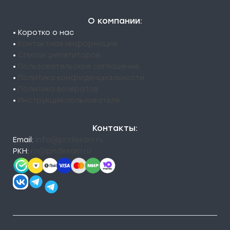
О компании:
• Коротко о нас
•
Контактная информация
•
Список репетиторов
•
Пользовательское соглашение
•
Политика конфиденциальности
•
Политика возвратов
•
Инструкция пользователя
Контакты:
Email:
info@pndexam.ru
РКН:
rn@pndexam.ru