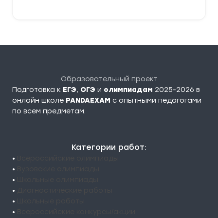
Образовательный проект
Подготовка к
ЕГЭ
,
ОГЭ
и
олимпиадам
2025-2026 в
онлайн школе
PANDAEXAM
c опытными педагогами
по всем предметам.
Категории работ:
•
Всероссийские олимпиады
•
Вузовские олимпиады
•
Школьные олимпиады
•
Диагностические работы
•
Школьные работы
•
Всероссийские конкурсы/акции