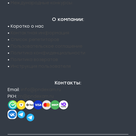
•
Международные конкурсы
О компании:
• Коротко о нас
•
Контактная информация
•
Список репетиторов
•
Пользовательское соглашение
•
Политика конфиденциальности
•
Политика возвратов
•
Инструкция пользователя
Контакты:
Email:
info@pndexam.ru
РКН:
rn@pndexam.ru