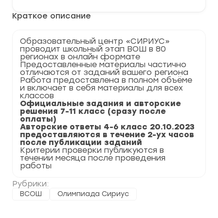
и
ответы
Краткое описание
ВсОШ
Сириус
по
Образовательный центр «СИРИУС»
Математике
проводит школьный этап ВОШ в 80
2023-
регионах в онлайн формате
2024
Предоставленные материалы частично
-
отличаются от заданий вашего региона
4
Работа предоставлена в полном объёме
группа
и включает в себя материалы для всех
(19-
классов
20
Официальные задания и авторские
октября
решения 7-11 класс (сразу после
2023)
оплаты)
Авторские ответы 4-6 класс 20.10.2023
предоставляются в течение 2-ух часов
после публикации заданий
Критерии проверки публикуются в
течении месяца после проведения
работы
Рубрики:
ВСОШ
Олимпиада Сириус