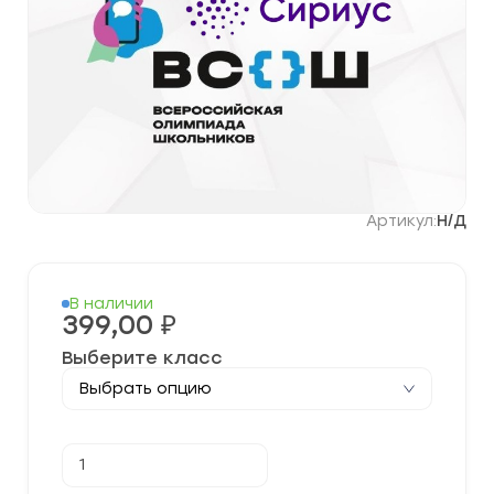
Артикул:
Н/Д
В наличии
399,00
₽
Выберите класс
Количество
В корзину
товара
Задания