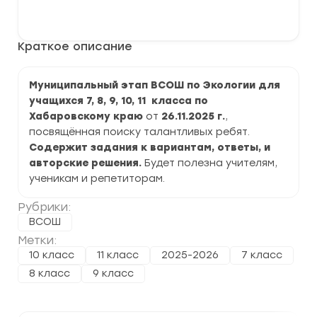
Муниципальный
В корзину
этап
ВСОШ
по
Краткое описание
Экологии
2025-
2026
г.
Муниципальный этап ВСОШ по Экологии для
по
учащихся 7, 8, 9, 10, 11 класса по
Хабаровскому
краю
Хабаровскому краю
от
26.11.2025
г.
,
посвящённая поиску талантливых ребят.
Содержит задания к вариантам, ответы, и
авторские решения.
Будет полезна учителям,
ученикам и репетиторам.
Рубрики:
ВСОШ
Метки:
10 класс
11 класс
2025-2026
7 класс
8 класс
9 класс