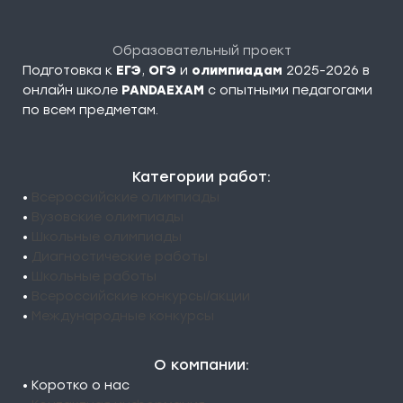
Образовательный проект
Подготовка к
ЕГЭ
,
ОГЭ
и
олимпиадам
2025-2026 в
онлайн школе
PANDAEXAM
c опытными педагогами
по всем предметам.
Категории работ:
•
Всероссийские олимпиады
•
Вузовские олимпиады
•
Школьные олимпиады
•
Диагностические работы
•
Школьные работы
•
Всероссийские конкурсы/акции
•
Международные конкурсы
О компании:
• Коротко о нас