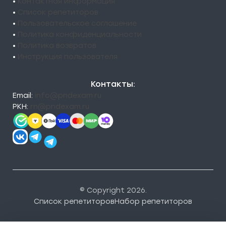
•
Контактная информация
•
Список репетиторов
•
Пользовательское соглашение
•
Политика конфиденциальности
•
Политика возвратов
•
Инструкция пользователя
Контакты:
Email:
info@pndexam.ru
РКН:
rn@pndexam.ru
© Copyright 2026.
Список репетиторов
Набор репетиторов