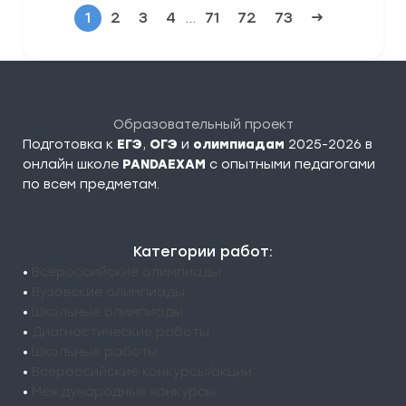
1
2
3
4
…
71
72
73
→
Образовательный проект
Подготовка к
ЕГЭ
,
ОГЭ
и
олимпиадам
2025-2026 в
онлайн школе
PANDAEXAM
c опытными педагогами
по всем предметам.
Категории работ:
•
Всероссийские олимпиады
•
Вузовские олимпиады
•
Школьные олимпиады
•
Диагностические работы
•
Школьные работы
•
Всероссийские конкурсы/акции
•
Международные конкурсы