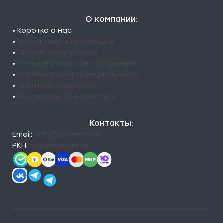
О компании:
• Коротко о нас
•
Контактная информация
•
Список репетиторов
•
Пользовательское соглашение
•
Политика конфиденциальности
•
Политика возвратов
•
Инструкция пользователя
Контакты:
Email:
info@pndexam.ru
РКН:
rn@pndexam.ru