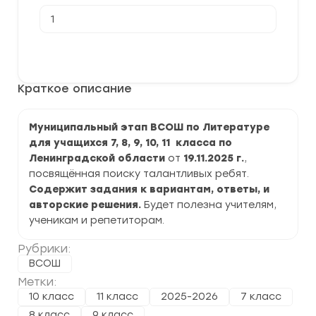
Количество
товара
[19.11.2025]
Муниципальный
В корзину
этап
ВСОШ
по
Краткое описание
Литературе
2025-
2026
г.
Муниципальный этап ВСОШ по Литературе
по
для учащихся 7, 8, 9, 10, 11 класса по
Ленинградской
области
Ленинградской области
от
19.11.2025 г.
,
посвящённая поиску талантливых ребят.
Содержит задания к вариантам, ответы, и
авторские решения.
Будет полезна учителям,
ученикам и репетиторам.
Рубрики:
ВСОШ
Метки:
10 класс
11 класс
2025-2026
7 класс
8 класс
9 класс