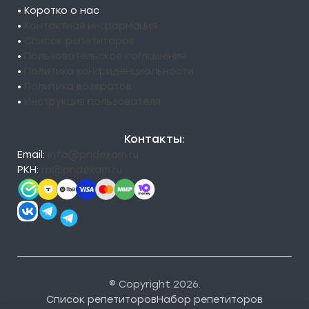
• Коротко о нас
•
Контактная информация
•
Список репетиторов
•
Пользовательское соглашение
•
Политика конфиденциальности
•
Политика возвратов
•
Инструкция пользователя
Контакты:
Email:
info@pndexam.ru
РКН:
rn@pndexam.ru
© Copyright 2026.
Список репетиторов
Набор репетиторов