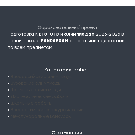
Образовательный проект
Подготовка к
ЕГЭ
,
ОГЭ
и
олимпиадам
2025-2026 в
онлайн школе
PANDAEXAM
c опытными педагогами
по всем предметам.
Категории работ:
•
Всероссийские олимпиады
•
Вузовские олимпиады
•
Школьные олимпиады
•
Диагностические работы
•
Школьные работы
•
Всероссийские конкурсы/акции
•
Международные конкурсы
О компании: