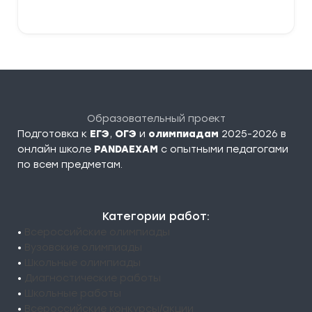
Образовательный проект
Подготовка к
ЕГЭ
,
ОГЭ
и
олимпиадам
2025-2026 в
онлайн школе
PANDAEXAM
c опытными педагогами
по всем предметам.
Категории работ:
•
Всероссийские олимпиады
•
Вузовские олимпиады
•
Школьные олимпиады
•
Диагностические работы
•
Школьные работы
•
Всероссийские конкурсы/акции