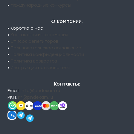
•
Международные конкурсы
О компании:
• Коротко о нас
•
Контактная информация
•
Список репетиторов
•
Пользовательское соглашение
•
Политика конфиденциальности
•
Политика возвратов
•
Инструкция пользователя
Контакты:
Email:
info@pndexam.ru
РКН:
rn@pndexam.ru