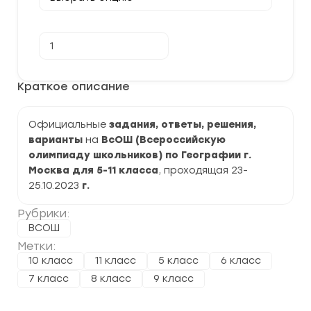
Количество
В корзину
товара
[23-
25.10.2023]
Школьный
Краткое описание
этап
по
Географии
Официальные
2023-
задания, ответы, решения,
2024
варианты
на
ВсОШ (Всероссийскую
г.
олимпиаду школьников) по Географии г.
Москва
77
Москва для 5-11 класса
, проходящая 23-
регион
25.10.2023
г.
Рубрики:
ВСОШ
Метки:
10 класс
11 класс
5 класс
6 класс
7 класс
8 класс
9 класс