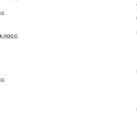
сс
 класс
сс