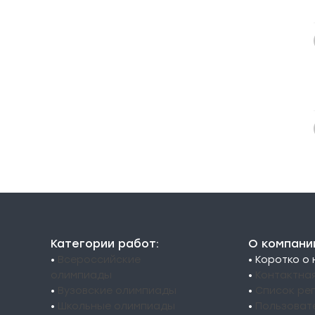
Категории работ:
О компани
•
Всероссийские
• Коротко о
олимпиады
•
Контактна
•
Вузовские олимпиады
•
Список ре
•
Школьные олимпиады
•
Пользоват