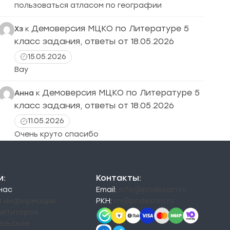
пользоваться атласом по географии
Демоверсия МЦКО по Литературе 5
Хз
к
класс задания, ответы от 18.05.2026
15.05.2026
Вау
Демоверсия МЦКО по Литературе 5
Анна
к
класс задания, ответы от 18.05.2026
11.05.2026
Очень круто спасибо
и:
Контакты:
 нас
Email:
info@pndexam.ru
я информация
РКН:
rn@pndexam.ru
петиторов
ельское