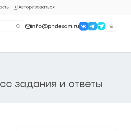
акты
Авторизоваться
Кнопка
входа
в
систему
info@pndexam.ru
сс задания и ответы