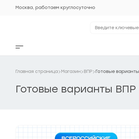
Перейти
к
Москва, работаем круглосуточно
содержанию
Введите
ключевые
фразы...
Кнопка
бокового
меню
Главная страница
Магазин
ВПР
Готовые варианты
Готовые варианты ВПР 