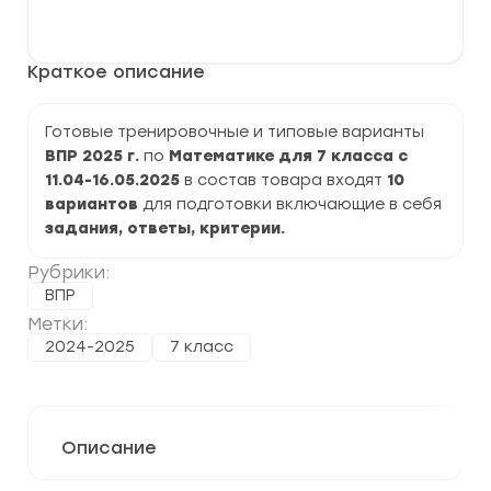
варианты
В корзину
ВПР
по
Математике
Краткое описание
7
класс
на
2025
Готовые тренировочные и типовые варианты
г.
ВПР 2025 г.
по
Математике для 7 класса с
задания
и
11.04-16.05.2025
в состав товара входят
10
ответы
вариантов
для подготовки включающие в себя
задания, ответы, критерии.
Рубрики:
ВПР
Метки:
2024-2025
7 класс
Описание