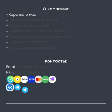
О компании:
• Коротко о нас
•
Контактная информация
•
Список репетиторов
•
Пользовательское соглашение
•
Политика конфиденциальности
•
Политика возвратов
•
Инструкция пользователя
Контакты:
Email:
info@pndexam.ru
РКН:
rn@pndexam.ru