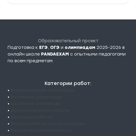
Образовательный проект
Подготовка к
ЕГЭ
,
ОГЭ
и
олимпиадам
2025-2026 в
онлайн школе
PANDAEXAM
c опытными педагогами
по всем предметам.
Категории работ:
•
Всероссийские олимпиады
•
Вузовские олимпиады
•
Школьные олимпиады
•
Диагностические работы
•
Школьные работы
•
Всероссийские конкурсы/акции
•
Международные конкурсы