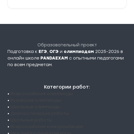
Образовательный проект
Подготовка к
ЕГЭ
,
ОГЭ
и
олимпиадам
2025-2026 в
онлайн школе
PANDAEXAM
c опытными педагогами
по всем предметам.
Категории работ:
•
Всероссийские олимпиады
•
Вузовские олимпиады
•
Школьные олимпиады
•
Диагностические работы
•
Школьные работы
•
Всероссийские конкурсы/акции
•
Международные конкурсы