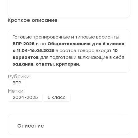
варианты
В корзину
ВПР
по
Обществознанию
Краткое описание
6
класс
на
2025
Готовые тренировочные и типовые варианты
г.
ВПР 2025 г.
по
Обществознанию
для 6 класса
задания
и
с 11.04-16.05.2025
в состав товара входят
10
ответы
вариантов
для подготовки включающие в себя
задания, ответы, критерии.
Рубрики:
ВПР
Метки:
2024-2025
6 класс
Описание