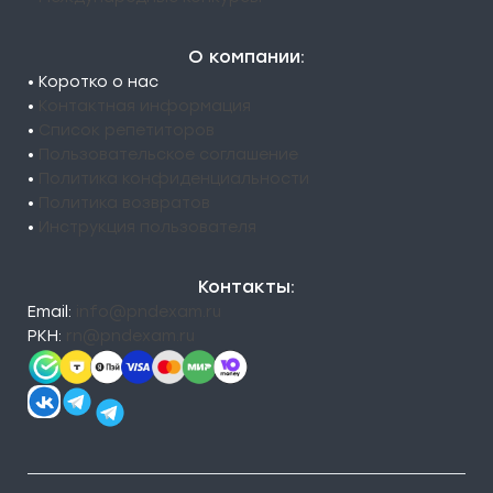
О компании:
• Коротко о нас
•
Контактная информация
•
Список репетиторов
•
Пользовательское соглашение
•
Политика конфиденциальности
•
Политика возвратов
•
Инструкция пользователя
Контакты:
Email:
info@pndexam.ru
РКН:
rn@pndexam.ru