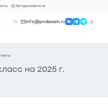
акты
Авторизоваться
Кнопка
входа
в
систему
info@pndexam.ru
ответы
ласс на 2025 г.