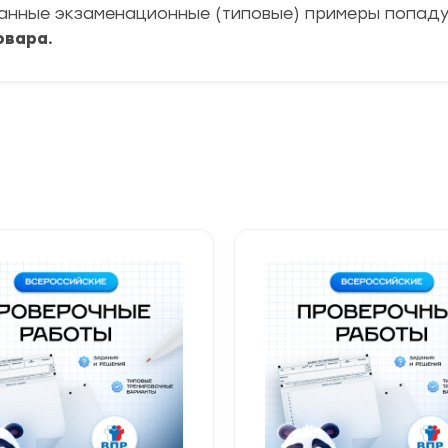
ранные экзаменационные (типовые) примеры попад
овара.