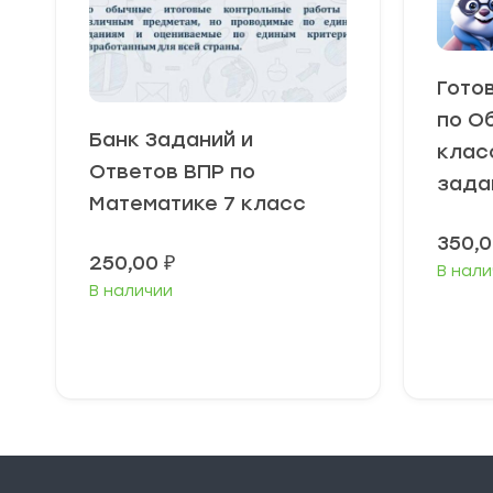
Гото
по О
Банк Заданий и
класс
Ответов ВПР по
зада
Математике 7 класс
350,
250,00
₽
В нали
В наличии
В корзину