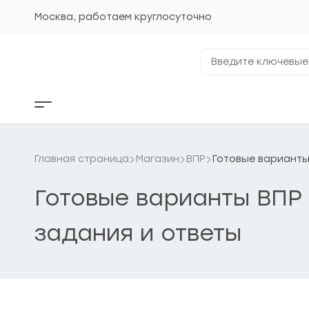
Перейти
к
Москва, работаем круглосуточно
содержанию
Введите
ключевые
фразы...
Кнопка
бокового
меню
Главная страница
Магазин
ВПР
Готовые варианты
Готовые варианты ВПР 
задания и ответы