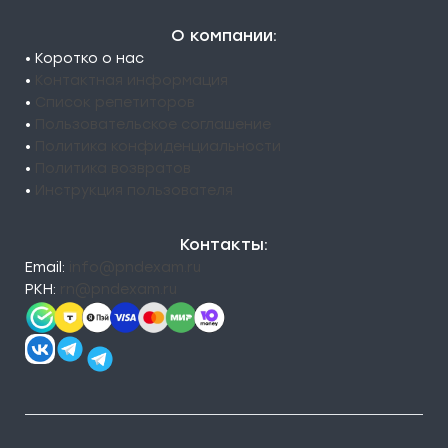
О компании:
• Коротко о нас
•
Контактная информация
•
Список репетиторов
•
Пользовательское соглашение
•
Политика конфиденциальности
•
Политика возвратов
•
Инструкция пользователя
Контакты:
Email:
info@pndexam.ru
РКН:
rn@pndexam.ru