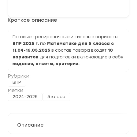
варианты
В корзину
ВПР
по
Математике
Краткое описание
5
класс
на
2025
Готовые тренировочные и типовые варианты
г.
ВПР 2025 г.
по
Математике
для 5 класса с
задания
и
11.04-16.05.2025
в состав товара входят
10
ответы
вариантов
для подготовки включающие в себя
задания, ответы, критерии.
Рубрики:
ВПР
Метки:
2024-2025
5 класс
Описание