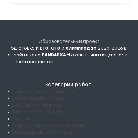
Образовательный проект
Подготовка к
ЕГЭ
,
ОГЭ
и
олимпиадам
2025-2026 в
онлайн школе
PANDAEXAM
c опытными педагогами
по всем предметам.
Категории работ:
•
Всероссийские олимпиады
•
Вузовские олимпиады
•
Школьные олимпиады
•
Диагностические работы
•
Школьные работы
•
Всероссийские конкурсы/акции
•
Международные конкурсы