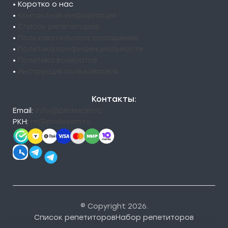
• Коротко о нас
•
Контактная информация
•
Список репетиторов
•
Пользовательское соглашение
•
Политика конфиденциальности
•
Политика возвратов
•
Инструкция пользователя
Контакты:
Email:
info@pndexam.ru
РКН:
rn@pndexam.ru
© Copyright 2026.
Список репетиторов
Набор репетиторов