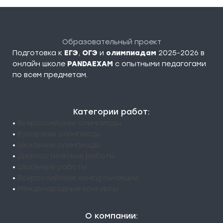
Образовательный проект
Подготовка к
ЕГЭ
,
ОГЭ
и
олимпиадам
2025-2026 в
онлайн школе
PANDAEXAM
c опытными педагогами
по всем предметам.
Категории работ:
•
Всероссийские олимпиады
•
Вузовские олимпиады
•
Школьные олимпиады
•
Диагностические работы
•
Школьные работы
•
Всероссийские конкурсы/акции
•
Международные конкурсы
О компании: