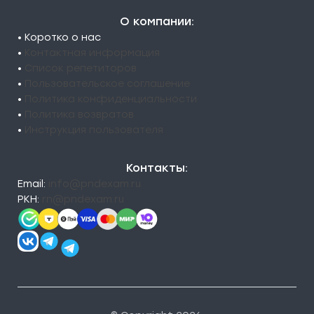
О компании:
• Коротко о нас
•
Контактная информация
•
Список репетиторов
•
Пользовательское соглашение
•
Политика конфиденциальности
•
Политика возвратов
•
Инструкция пользователя
Контакты:
Email:
info@pndexam.ru
РКН:
rn@pndexam.ru