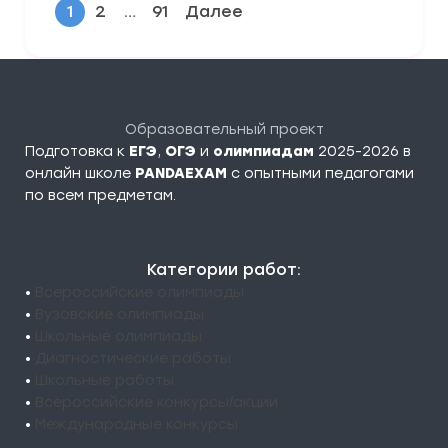
1
2
…
91
Далее
Образовательный проект
Подготовка к
ЕГЭ
,
ОГЭ
и
олимпиадам
2025-2026 в
онлайн школе
PANDAEXAM
c опытными педагогами
по всем предметам.
Категории работ:
•
Всероссийские олимпиады
•
Вузовские олимпиады
•
Школьные олимпиады
•
Диагностические работы
•
Школьные работы
•
Всероссийские конкурсы/акции
•
Международные конкурсы