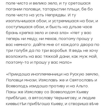
поле чисто и велико зело, и ту сретошася
погании половци, татарьстии плъци, бе бо
поле чисто на усть Непрядвы. И ту
изоплъчишася обои, и устремишася на бои, и
соступишася обои, и бысть на длъзе часе
брань крепка зело и сеча зла» «Нет у вас
теперь ни меду, ни мехов, поэтому прошу у
вас немного: дайте мне от каждого двора по
три голубя да по три воробья. Я ведь не хочу
возложить на вас тяжкой дани, как муж мой,
поэтому-то и прошу у вас мало»
«Приидоша иноплеменници на Рускую землю,
Половци мнози; Изяславъ же и Святославъ и
Всеволодъ изидоша противу и на Альто.
Пакы же Изяславу со Всеволодом Кыеву
прибѣгшю, а вятославу Черьнигову, и людие
киевьстѣи прибѣгоша Кыеву, и створиша вѣче