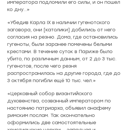
императора подломили его силы, и он пошел
ко дну…»
«Убедив Карла IX в наличии гугенотского
заговора, они [католики] добились от него
согласия на резню. Дома, где остановились
гугеноты, были заранее помечены белыми
крестами. В течение суток в Париже было
убито, по различным данным, от 2 до 3 тыс.
гугенотов, после чего резня
распространилась на другие города, где до
3 октября погибли ещё 10 тыс. чел.»
«Церковный собор византийского
духовенства, созванный императором по
настоянию патриарха, объявил анафему
римским послам. Так окончательно
оформились две самостоятельные
христианские церкви — западная и