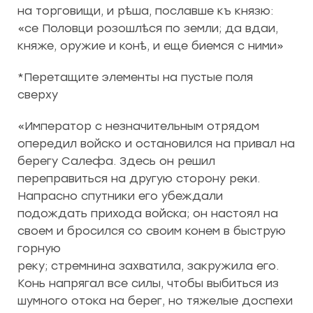
на торговищи, и рѣша, пославше къ князю:
«се Половци розошлѣся по земли; да вдаи,
княже, оружие и конѣ, и еще биемся с ними»
*Перетащите элементы на пустые поля
сверху
«Император с незначительным отрядом
опередил войско и остановился на привал на
берегу Салефа. Здесь он решил
переправиться на другую сторону реки.
Напрасно спутники его убеждали
подождать прихода войска; он настоял на
своем и бросился со своим конем в быструю
горную
реку; стремнина захватила, закружила его.
Конь напрягал все силы, чтобы выбиться из
шумного отока на берег, но тяжелые доспехи