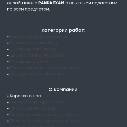
онлайн школе
PANDAEXAM
c опытными педагогами
по всем предметам.
Категории работ:
•
Всероссийские олимпиады
•
Вузовские олимпиады
•
Школьные олимпиады
•
Диагностические работы
•
Школьные работы
•
Всероссийские конкурсы/акции
•
Международные конкурсы
О компании:
• Коротко о нас
•
Контактная информация
•
Список репетиторов
•
Пользовательское соглашение
•
Политика конфиденциальности