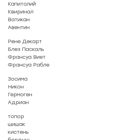
Капитолий
Квиринал
Ватикан
Авентин
Рене Декарт
Блез Паскаль
Франсуа Виет
Франсуа Рабле
Зосима
Никон
Гермоген
Адриан
топор
шишак
кистень
бердыш