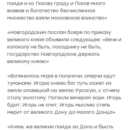
поиде и ко Пскову граду и Псков много
воевав и богатество бесчисленное
множество взяли московское воинство»
«Новгородским послам бояре по приказу
великого князя объявили следующее: «Вече и
колоколу не быть, посаднику не быть,
государство Новгородское держать
великому князю»
«Вспенилось море в полуночи; смерчи идут
туманами. Игорю князю бог путь кажет из
земли оловецкой на землю Русскую, к отчему
столу золотому. Погасли вечером зори. Игорь
бдит, Игорь не спит, Игорь мыслию степь
мерит от великого Дону до малого Донца»
«Князь же великии поиде за Донъ и бысть