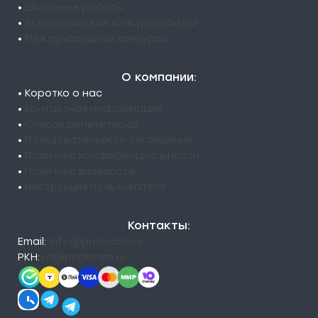
•
Школьные работы
•
Всероссийские конкурсы/акции
•
Международные конкурсы
О компании:
• Коротко о нас
•
Контактная информация
•
Список репетиторов
•
Пользовательское соглашение
•
Политика конфиденциальности
•
Политика возвратов
•
Инструкция пользователя
Контакты:
Email:
info@pndexam.ru
РКН:
rn@pndexam.ru