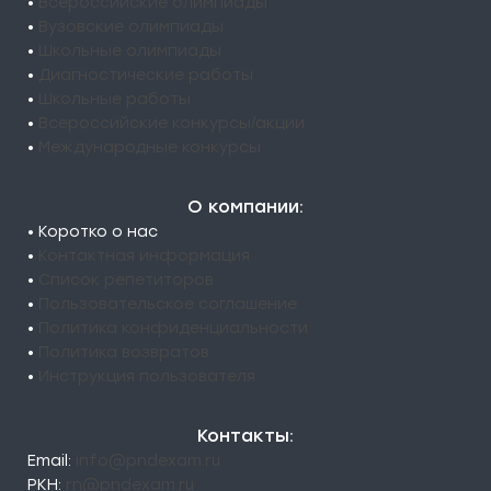
•
Всероссийские олимпиады
•
Вузовские олимпиады
•
Школьные олимпиады
•
Диагностические работы
•
Школьные работы
•
Всероссийские конкурсы/акции
•
Международные конкурсы
О компании:
• Коротко о нас
•
Контактная информация
•
Список репетиторов
•
Пользовательское соглашение
•
Политика конфиденциальности
•
Политика возвратов
•
Инструкция пользователя
Контакты:
Email:
info@pndexam.ru
РКН:
rn@pndexam.ru