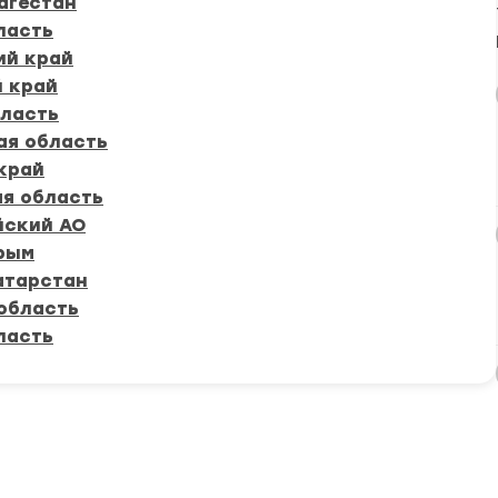
агестан
ласть
ий край
 край
ласть
ая область
край
я область
йский АО
рым
атарстан
область
ласть