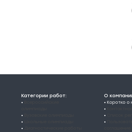
Категории работ:
О компани
•
Всероссийские
• Коротко о
олимпиады
•
Контактна
•
Вузовские олимпиады
•
Список ре
•
Школьные олимпиады
•
Пользоват
•
Диагностические работы
соглашение