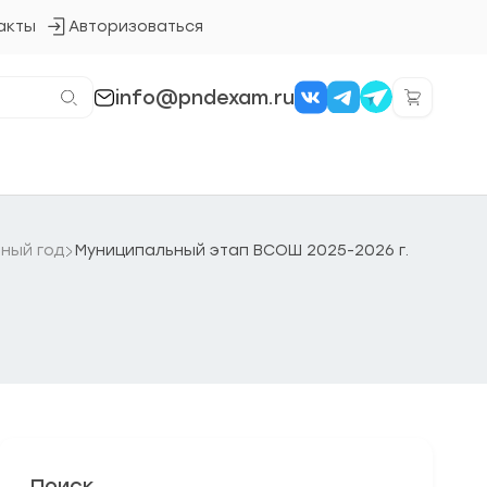
акты
Авторизоваться
Кнопка
входа
в
систему
info@pndexam.ru
ный год
Муниципальный этап ВСОШ 2025-2026 г.
Поиск