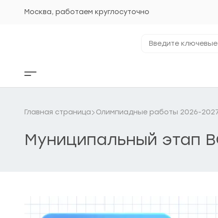
Перейти
к
Москва, работаем круглосуточно
содержанию
Введите
ключевые
фразы...
Кнопка
бокового
меню
Главная страница
Олимпиадные работы 2026-2027 
Муниципальный этап В