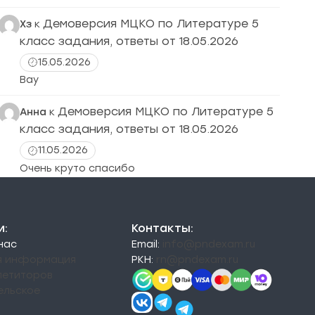
Демоверсия МЦКО по Литературе 5
Хз
к
класс задания, ответы от 18.05.2026
15.05.2026
Вау
Демоверсия МЦКО по Литературе 5
Анна
к
класс задания, ответы от 18.05.2026
11.05.2026
Очень круто спасибо
и:
Контакты:
 нас
Email:
info@pndexam.ru
я информация
РКН:
rn@pndexam.ru
петиторов
ельское