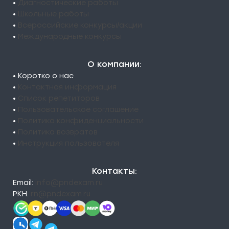
•
Диагностические работы
•
Школьные работы
•
Всероссийские конкурсы/акции
•
Международные конкурсы
О компании:
• Коротко о нас
•
Контактная информация
•
Список репетиторов
•
Пользовательское соглашение
•
Политика конфиденциальности
•
Политика возвратов
•
Инструкция пользователя
Контакты:
Email:
info@pndexam.ru
РКН:
rn@pndexam.ru