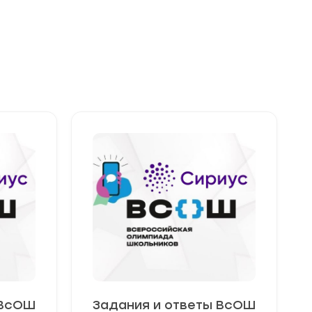
 ВсОШ
Задания и ответы ВсОШ