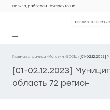
Перейти
к
Москва, работаем круглосуточно
содержанию
Введите
ключевые
фразы...
Кнопка
бокового
меню
Главная страница
Магазин
ВСОШ
[01-02.12.2023]
[01-02.12.2023] Муниц
область 72 регион