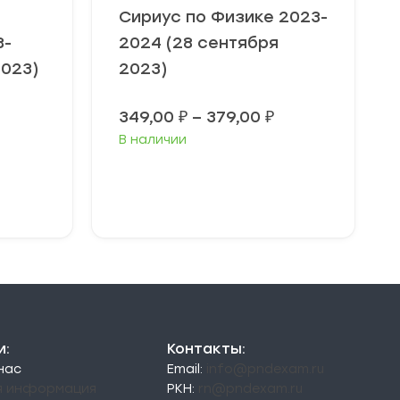
Сириус по Физике 2023-
3-
2024 (28 сентября
2023)
2023)
Диапазон
Диапазон
349,00
₽
–
379,00
₽
цен:
цен:
В наличии
49,00 ₽
349,00 ₽
–
–
79,00 ₽
379,00 ₽
Выберите
параметры
и:
Контакты:
 нас
Email:
info@pndexam.ru
я информация
РКН:
rn@pndexam.ru