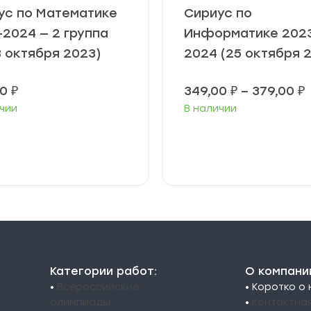
ус по Математике
Сириус по
-2024 — 2 группа
Информатике 202
8 октября 2023)
2024 (25 октября 
00
₽
349,00
₽
–
379,00
₽
чии
В наличии
3
3
ыберите
Выберите
араметры
параметры
Категории работ:
О компани
•
Всероссийские
• Коротко о
олимпиады
•
Контактна