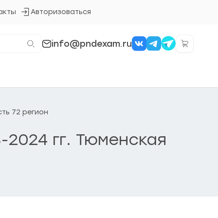
акты
Авторизоваться
Кнопка
входа
в
систему
info@pndexam.ru
сть 72 регион
-2024 гг. Тюменская