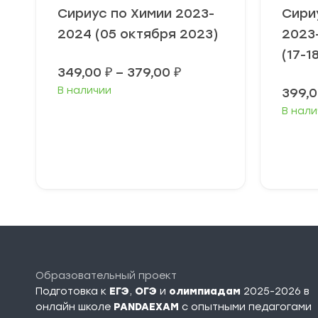
Сириус по Химии 2023-
Сири
2024 (05 октября 2023)
2023
(17-1
Диапазон
349,00
₽
–
379,00
₽
цен:
В наличии
399,
349,00 ₽
–
В нали
379,00 ₽
Выберите
В
параметры
п
Образовательный проект
Подготовка к
ЕГЭ
,
ОГЭ
и
олимпиадам
2025-2026 в
онлайн школе
PANDAEXAM
c опытными педагогами