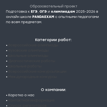
Образовательный проект
Подготовка к
ЕГЭ
,
ОГЭ
и
олимпиадам
2025-2026 в
онлайн школе
PANDAEXAM
c опытными педагогами
по всем предметам.
Категории работ:
•
Всероссийские олимпиады
•
Вузовские олимпиады
•
Школьные олимпиады
•
Диагностические работы
•
Школьные работы
•
Всероссийские конкурсы/акции
•
Международные конкурсы
О компании:
• Коротко о нас
•
Контактная информация
•
Список репетиторов