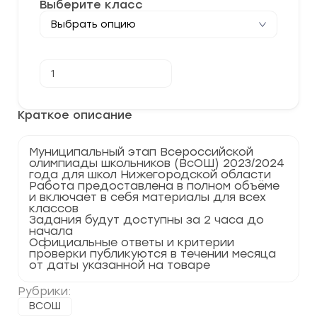
Выберите класс
Количество
В корзину
товара
[01.12.2023]
Муниципальный
этап
Краткое описание
по
Астрономии
2023-
Муниципальный этап Всероссийской
2024
олимпиады школьников (ВсОШ) 2023/2024
г.
года для школ Нижегородской области
по
Работа предоставлена в полном объёме
Нижегородской
и включает в себя материалы для всех
области
классов
52
Задания будут доступны за 2 часа до
регион
начала
Официальные ответы и критерии
проверки публикуются в течении месяца
от даты указанной на товаре
Рубрики:
ВСОШ