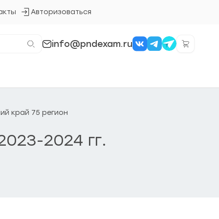
акты
Авторизоваться
Кнопка
входа
в
систему
info@pndexam.ru
кий край 75 регион
2023-2024 гг.