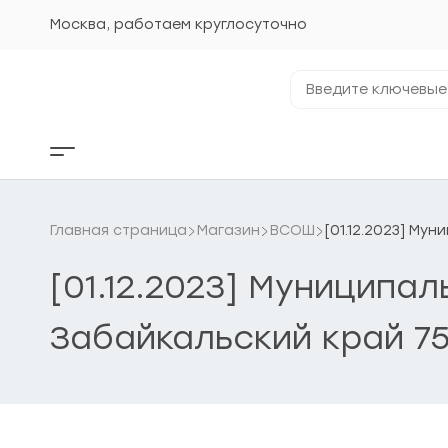
Перейти
к
Москва, работаем круглосуточно
содержанию
Введите
ключевые
фразы...
Кнопка
бокового
меню
Главная страница
Магазин
ВСОШ
[01.12.2023] Му
[01.12.2023] Муниципал
Забайкальский край 75