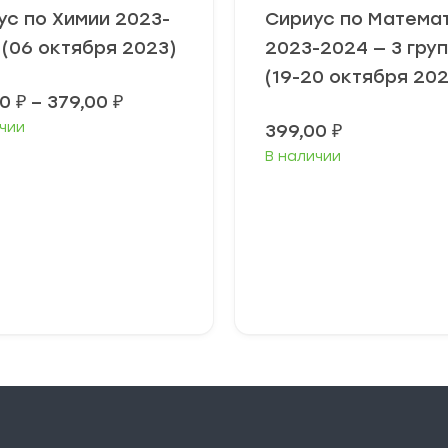
ус по Химии 2023-
Сириус по Матема
 (06 октября 2023)
2023-2024 — 3 гру
(19-20 октября 202
Диапазон
00
₽
–
379,00
₽
цен:
чии
399,00
₽
349,00 ₽
–
В наличии
379,00 ₽
ыберите
Выберите
араметры
параметры