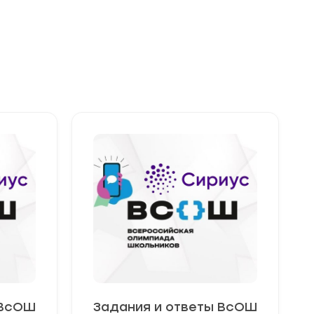
 ВсОШ
Задания и ответы ВсОШ