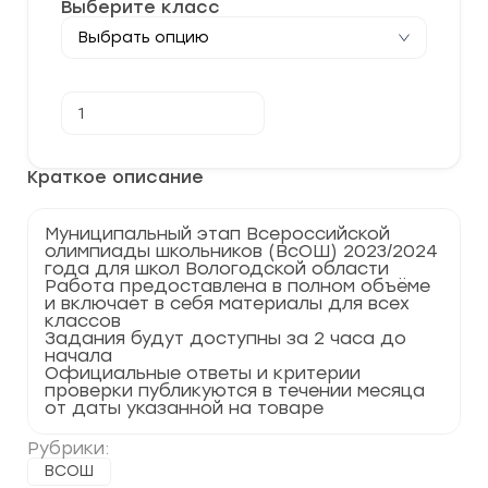
Выберите класс
Количество
В корзину
товара
[02.11.2023]
Муниципальный
этап
Краткое описание
по
Литературе
2023-
Муниципальный этап Всероссийской
2024
олимпиады школьников (ВсОШ) 2023/2024
Вологодская
года для школ Вологодской области
область
Работа предоставлена в полном объёме
35
и включает в себя материалы для всех
регион
классов
Задания будут доступны за 2 часа до
начала
Официальные ответы и критерии
проверки публикуются в течении месяца
от даты указанной на товаре
Рубрики:
ВСОШ