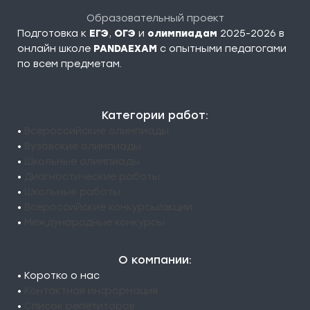
Образовательный проект
Подготовка к
ЕГЭ
,
ОГЭ
и
олимпиадам
2025-2026 в
онлайн школе
PANDAEXAM
c опытными педагогами
по всем предметам.
Категории работ:
•
Всероссийские олимпиады
•
Вузовские олимпиады
•
Школьные олимпиады
•
Диагностические работы
•
Школьные работы
•
Всероссийские конкурсы/акции
•
Международные конкурсы
О компании:
• Коротко о нас
•
Контактная информация
•
Список репетиторов