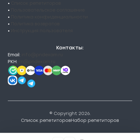
•
Список репетиторов
•
Пользовательское соглашение
•
Политика конфиденциальности
•
Политика возвратов
•
Инструкция пользователя
Контакты:
Email:
info@pndexam.ru
РКН:
rn@pndexam.ru
© Copyright 2026.
Список репетиторов
Набор репетиторов