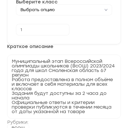
Выберите класс
Количество
В корзину
товара
[02.12.2023]
Муниципальный
этап
Краткое описание
по
Экологии
2023-
Муниципальный этап Всероссийской
2024
олимпиады школьников (ВсОШ) 2023/2024
г.
года для школ Смоленская область 67
Смоленская
регион
область
Работа предоставлена в полном объёме
67
и включает в себя материалы для всех
регион
классов
Задания будут доступны за 2 часа до
начала
Официальные ответы и критерии
проверки публикуются в течении месяца
от даты указанной на товаре
Рубрики: