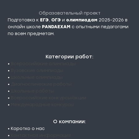
Образовательный проект
Подготовка к
ЕГЭ
,
ОГЭ
и
олимпиадам
2025-2026 в
онлайн школе
PANDAEXAM
c опытными педагогами
по всем предметам.
Категории работ:
•
Всероссийские олимпиады
•
Вузовские олимпиады
•
Школьные олимпиады
•
Диагностические работы
•
Школьные работы
•
Всероссийские конкурсы/акции
•
Международные конкурсы
О компании:
• Коротко о нас
•
Контактная информация