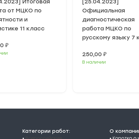
4.2023] Итоговая
[25.04.2023]
та от МЦКО по
Официальная
ятности и
диагностическая
истике 11 класс
работа МЦКО по
русскому языку 7 
00
₽
чии
250,00
₽
В наличии
В корзину
В корзину
Категории работ:
О компани
•
Всероссийские
• Коротко о