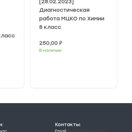
[28.02.2023]
Диагностическая
работа МЦКО по Химии
8 класс
класс
250,00
₽
В наличии
В корзину
и:
Контакты:
 нас
Email:
info@pndexam.ru