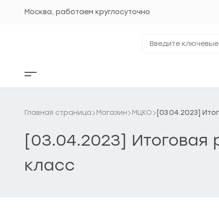
Перейти
к
Москва, работаем круглосуточно
содержанию
Введите
ключевые
фразы...
Кнопка
бокового
меню
Главная страница
Магазин
МЦКО
[03.04.2023] Ит
[03.04.2023] Итоговая
класс