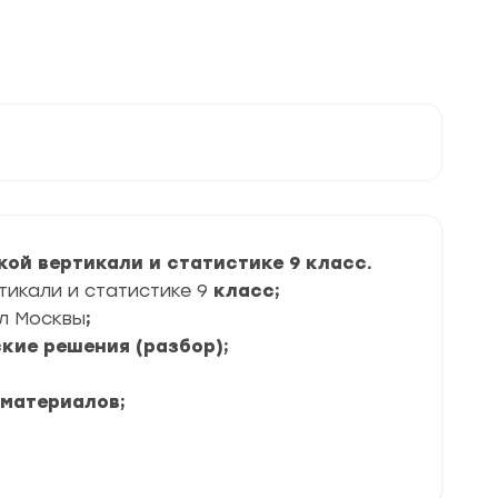
кой вертикали и статистике
9 класс
.
икали и статистике 9
класс
;
л Москвы
;
кие решения (разбор);
 материалов;