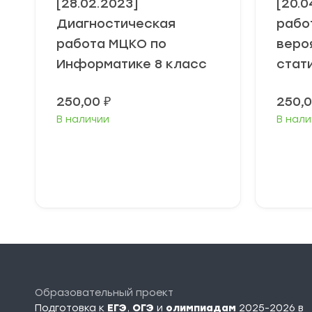
[28.02.2023]
[20.0
Диагностическая
рабо
работа МЦКО по
веро
Информатике 8 класс
стат
250,00
₽
250,
В наличии
В нали
В корзину
Образовательный проект
Подготовка к
ЕГЭ
,
ОГЭ
и
олимпиадам
2025-2026 в