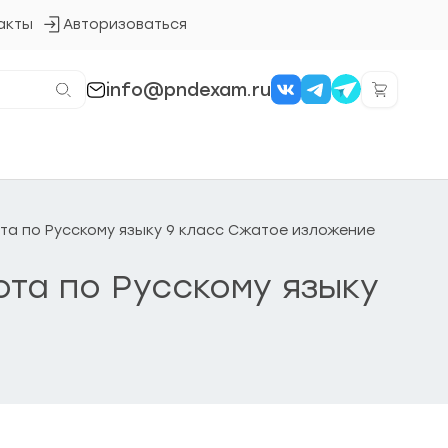
акты
Авторизоваться
Кнопка
входа
в
систему
info@pndexam.ru
ота по Русскому языку 9 класс Сжатое изложение
ота по Русскому языку