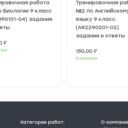
ировочная работа
Тренировочная ра
о Биологии 9 класс
№2 по Английском
390101-04) задания
языку 9 класс
веты
(АЯ2290201-02)
задания и ответы
00
₽
чии
150,00
₽
В наличии
В корзину
В корзину
Категории работ:
О компани