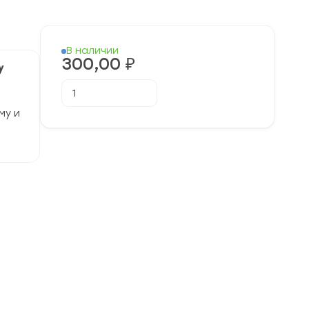
В наличии
300,00
₽
у
Количество
В корзину
товара
[04.03.2025]
му и
Единая
городская
контрольная
работа
по
Русскому
языку
9
класс
Сжатое
изложение