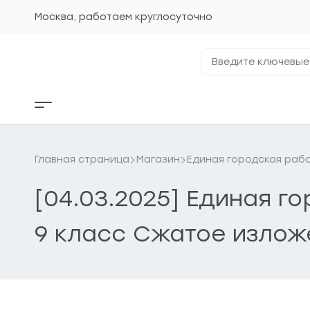
Перейти
к
Москва, работаем круглосуточно
содержанию
Введите
ключевые
фразы...
Кнопка
бокового
меню
Главная страница
Магазин
Единая городская рабо
[04.03.2025] Единая г
9 класс Сжатое излож