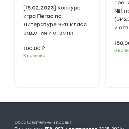
Трен
[15.02.2023] Конкурс-
№1 п
игра Пегас по
(БИ2
Литературе 9-11 класс
и от
задания и ответы
150,
100,00
₽
В нали
В наличии
В корзину
Образовательный проект
Подготовка к
ЕГЭ
,
ОГЭ
и
олимпиадам
2025-2026 в