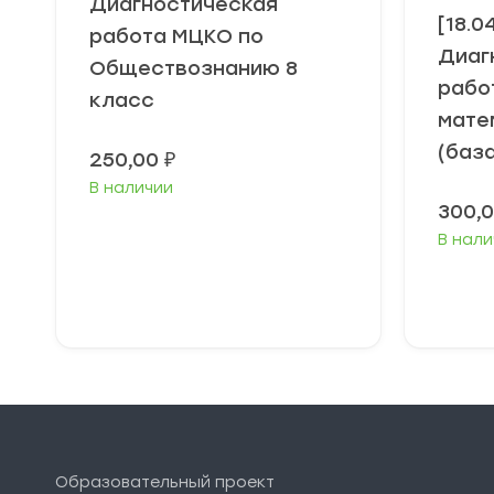
Диагностическая
[18.0
работа МЦКО по
Диаг
Обществознанию 8
рабо
класс
мате
(баз
250,00
₽
В наличии
300,
В нали
В корзину
Образовательный проект