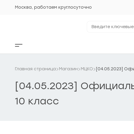
Перейти
к
Москва, работаем круглосуточно
содержанию
Введите
ключевые
фразы...
Кнопка
бокового
меню
Главная страница
Магазин
МЦКО
[04.05.2023] Оф
[04.05.2023] Официал
10 класс