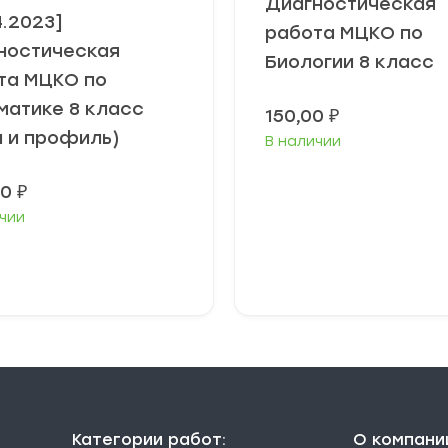
Диагностическая
4.2023]
работа МЦКО по
ностическая
Биологии 8 класс
та МЦКО по
матике 8 класс
150,00
₽
а и профиль)
В наличии
00
₽
чии
В корзину
В корзину
Категории работ:
О компани